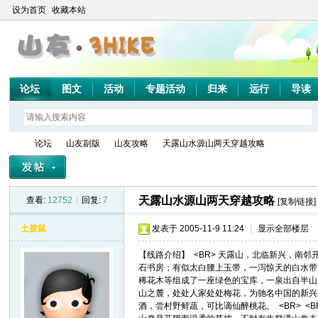
设为首页
收藏本站
论坛
图文
活动
专题活动
归来
远行
导读
论坛
山友副版
山友攻略
天露山水源山两天穿越攻略
天露山水源山两天穿越攻略
查看:
12752
|
回复:
7
[复制链接]
山
»
›
›
›
土拨鼠
发表于 2005-11-9 11:24
|
显示全部楼层
【线路介绍】 <BR> 天露山，北临新兴，南
石书房；有似太白腰上玉带，一泻惊天的白水带
稀花木等组成了一座绿色的宝库，一泉出自半山
山之麓，处处人家处处梅花，为驰名中国的新兴
酒，尝村野鲜蔬，可比谪仙醉桃花。 <BR> <