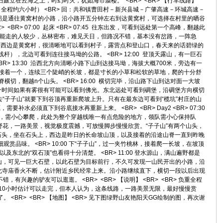
在云海之上，时幻时灭，犹如海市蜃楼。 <BR> <BR> 【行车线路】
（全程约六小时） <BR> 回：共和镇曹田村－新兴县城－广肇高速－环城高速－
洞派出所对面右拐是通往黄窝村的小路，沿小路开五分钟左右到达黄窝村，可选择在村里的晒谷
> 07:00 起床 <BR> 07:45 往东出发，可看到远处第一个高峰，翻越此
升，可能走的人较少，丛林密布，难见天日，但路况不错，基本没有岔路，一阵急
高峰，西边是黄窝村，很清晰地可以看到村子，露营点和登山口，春天来的话碧绿的
杆），北边可看到连往接马坳的公路。 <BR> 12:00 登顶天露山，有一巨石
> 13:30 沿西北方向清晰小路下山到达接马坳，海拔大概700米，旁边有一
一个接着一个，连续三个陡峭的长坡，都是寸长的小草和松软的草地，爬的十分舒
脊横切，翻越n个山头。 <BR> 16:00 横切完毕，沿山路下山到达对面一大坡
个时间如果有雾很有可能可以看到佛光。东北远处可看到碉堡，沿碉堡方向横切
，去“子子山”就要下到谷顶再重新爬坡上升。只有在最东边可看到“榄坑”村庄的山
水必须直下到谷底接水再重新上来。 <BR> <BR> Day2 <BR> 07:30
草，坡陡，需小心攀爬，此处为整个穿越线唯一有点危险的地方，领队需小心保持队
开满野花，一路美景，视觉极度震撼，可放慢脚步慢慢欣赏。“子子山”有两个山头，
石头，坐在石头上，西边是昨日的长命坡山顶，以及接着的沿途山脊一直到昨晚
。 <BR> 10:00 下“子子山”，过一夹竹桃林，接着爬一长坡，在坡顶
的“双石顶”也看得十分清楚。 <BR> 11:00 登水源山，满山遍野都是
北方向下山，可见一巨大石壁，以此石壁为目标前行，不久可发现一山民开出的小路，沿
此寺庙香火不断，估计附近乡民经常上来。沿小路继续直下，横切一段以后出现
兴趣的驴友可以逛逛。 <BR> <BR> 【说明】 <BR> <BR> 负重全程
10小时估计可以走完，但本人认为，这条线路，一路美景无限，最好慢慢赏
R> <BR> 【地图】 <BR> 见下图绿野山友艳阳天GG绘制的图，再次谢