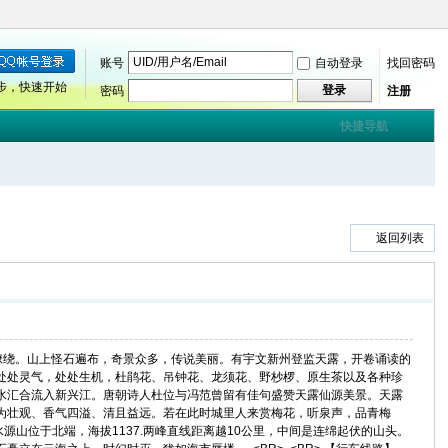
账号
自动登录
找回密码
步，快速开始
登录
密码
注册
快捷导航
返回列表
雾缭绕。山上怪石遍布，奇景众多，传说美丽。有宇文新州登监天露，开卷诵读的
处处灵气，处处生机，杜鹃花、吊钟花、龙须花、野杪椤、原生茶以及各种珍
水汇合流入新兴江。唐朝诗人杜位与冯范曾留有佳句盛赞天露仙源美景。天露
为壮观、香气四溢、清且益远。若在此时城里人来赏梅花，听泉声，品青梅
水源山位于北端，海拔1137.两峰直线距离越10公里，中间是连绵起伏的山头。