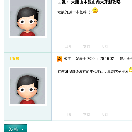
回复： 天露山水源山两天穿越攻略
老鼠的,第一本教科书?
回复
支持
反对
土拨鼠
楼主
|
发表于 2022-5-20 16:02
|
显示全
在连GPS都还没有的年代爬山，真是瞎子摸象
回复
支持
反对