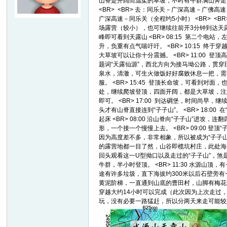
山脊是开阔而温柔的草坡，不时有牛群满山奔走，
<BR> <BR> 去：同乐关－广深高速－广
广深高速－同乐关（全程约5小时） <BR> <BR
友
场露营（较小），也可继续往前开3分钟到达天露山登
峰即可看到天露山 <BR> 08:15 第二
升，负重有点气喘吁吁。 <BR> 10:15
大草坡可以让你十分震撼。 <BR> 11:00
题词“天露仙源”，西北方向为接马坳公路，贯穿田
泉水，清澈，可生火做饭好好腐败休息一把，需要
服。 <BR> 15:45 登顶长命坡，可看到对
处，继续爬坡登顶，四面开阔，都是大草坡，注
即可。 <BR> 17:00 到达碉堡，时间尚
头才有山脊直接连到“子子山”。 <BR> 18:0
起床 <BR> 08:00 沿山脊向“子子山”
户
形，一个接一个慢慢上去。 <BR> 09:00
因为高度差不多，非常相象，所以被成为“子子
的露营地都一目了然，山谷即榄坑村庄，此处海拔
回头观看这一U型拗口以及走过的“子子山”，煞是
牛群，半小时登顶。 <BR> 11:30 水源
途有许多垃圾，直下海拔约300米以后石壁旁
黄泥阶梯，一直通到山底的曹田村，山脚有梅花无数，
穿越大约14小时可以完成（此次因为上次走过
玩，没有必要一路猛赶，所以分两天来走可能较好
外