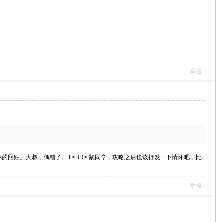
举报
你的回贴。大叔，偶错了。:I <BR> 鼠同学，攻略之后也该抒发一下情怀吧，比
举报