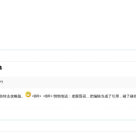
略
??
，给你转去攻略版。
<BR> <BR> 悄悄地说：老眼昏花，把编辑当成了引用，碰了碰