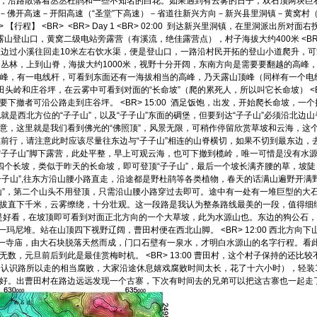
沿路散落着丛丛杜鹃和一些不知名的白花。如果遇到有云雾的日子，双石顶两块巨石矗立
佛高速－佛开高速－开阳高速（“圣堂”下高速）－省道往新兴方向－新兴县里洞镇－黄窝村
> 【行程】 <BR> <BR> Day 1 <BR> 02:00 到达新兴里洞镇，在里
山口，黄窝二级电站旁露营（有溪流，绝佳露营点），村子海拔大约400米 <BR> <BR
个电站，左边过小溪往回走10米左右饮水渠，便是登山口，一路沿村民开拓的登山小道爬
 终于穿越丛林，上到山脊，海拔大约1000米，视野十分开阔，东南方向是需要要翻越的
 登顶高峰，有一电线杆，可看到东面还有一海拔相当的高峰，乃天露山顶峰（同样有一个电线
头岭和庄谷坪，在云雾中可看到对面的“长命坡”（爬的累死人，所以叫它长命坡） <BR
下撤者可沿公路走到庄谷坪。 <BR> 15:00 酒足饭饱，出发，开始爬长命坡，
面，也就是西北方位的“子子山”，以及“子子山”东面的碉堡，但要到达“子子山”必须沿北边山
意，这里就是我们看到佛光的“佛照顶”，风景无限，可稍作停留欣赏草坡和云海，这
早，继续前行，请注意此时应该尽量往东边与“子子山”相连的山脊横切，如果不切到最东边
0 在“子子山”脚下露营，此处平整，早上可观云海，也可下撤到榄岭，唯一可惜是没有水源，需要补
进攻，连翻四个长坡，类似于昨天的长命坡，即可登顶“子子山”，最后一个坡长满齐腰的
 登顶“子子山”,往东方沿山腰小路直走，沿途都是野杜鹃等各类植物，春天的话满山遍野
山”，第二个山头不用登顶，只需沿山腰小路穿过去即可。途中有一处有一堆巨型的大
直下千米，云雾缭绕，十分壮观。这一段路是我认为整条路线最美的一段，值得细细观赏品味
好看，在坡顶即可看到对面正北方向的一个大草坡，此为水源山也。东边的狗公石，以及东北
山顶，有一玛尼堆。站在山顶四下视野辽阔，曹田村便在西北山脚。 <BR> 12:00 西
有一寺庙，由大石块脱落天然而成，门口石壁有一泉水，才明白水源山的名字行程。看
元旦前后到此是最佳赏梅时机。 <BR> 13:00 曹田村，这个村子保持的还比较不错，有
，认识路所以走的相当腐败，大家沿途休息嬉戏腐败时间太长，花了十六小时），轻装
。出曹田村在路边远远发现一个古寨，下次有时间去的兄弟可以把这古寨也一起走了。 <B