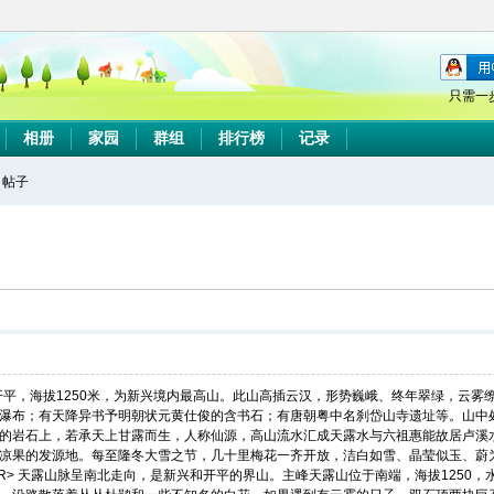
只需一
相册
家园
群组
排行榜
记录
帖子
搜
索
邻开平，海拔1250米，为新兴境内最高山。此山高插云汉，形势巍峨、终年翠绿，云
瀑布；有天降异书予明朝状元黄仕俊的含书石；有唐朝粤中名刹岱山寺遗址等。山中
的岩石上，若承天上甘露而生，人称仙源，高山流水汇成天露水与六祖惠能故居卢溪
凉果的发源地。每至隆冬大雪之节，几十里梅花一齐开放，洁白如雪、晶莹似玉、蔚
BR> 天露山脉呈南北走向，是新兴和开平的界山。主峰天露山位于南端，海拔1250，