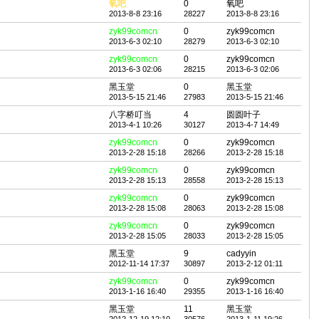
氧吧
0
氧吧
2013-8-8 23:16
28227
2013-8-8 23:16
zyk99comcn
0
zyk99comcn
2013-6-3 02:10
28279
2013-6-3 02:10
zyk99comcn
0
zyk99comcn
2013-6-3 02:06
28215
2013-6-3 02:06
黑玉堂
0
黑玉堂
2013-5-15 21:46
27983
2013-5-15 21:46
八字桥叮当
4
圆圆叶子
2013-4-1 10:26
30127
2013-4-7 14:49
zyk99comcn
0
zyk99comcn
2013-2-28 15:18
28266
2013-2-28 15:18
zyk99comcn
0
zyk99comcn
2013-2-28 15:13
28558
2013-2-28 15:13
zyk99comcn
0
zyk99comcn
2013-2-28 15:08
28063
2013-2-28 15:08
zyk99comcn
0
zyk99comcn
2013-2-28 15:05
28033
2013-2-28 15:05
黑玉堂
9
cadyyin
2012-11-14 17:37
30897
2013-2-12 01:11
zyk99comcn
0
zyk99comcn
2013-1-16 16:40
29355
2013-1-16 16:40
黑玉堂
11
黑玉堂