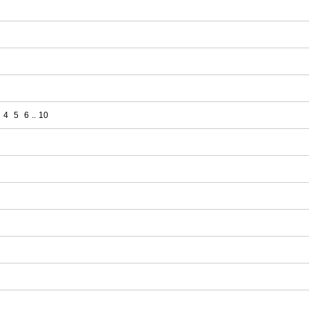
4
5
6
..
10