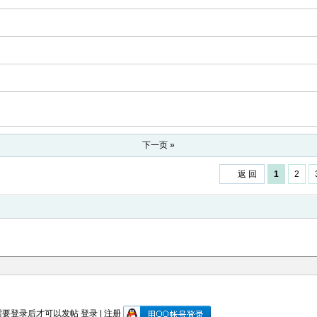
下一页 »
返 回
1
2
需要登录后才可以发帖
登录
|
注册