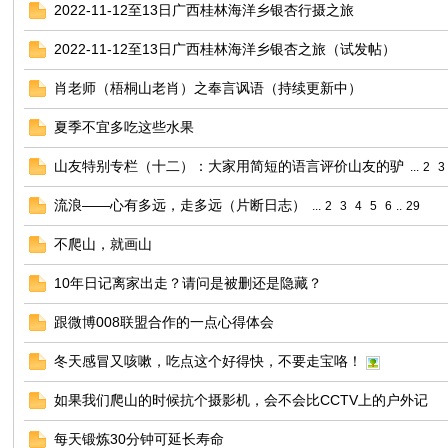
2022-11-12至13日广西桂林海洋乡银杏行摄之旅
友
2022-11-12至13日广西桂林海洋乡银杏之旅（试发帖）
肖老师（梧桐山老肖）之奉言讽语（持续更新中）
夏季不宜多吃这些水果
山友特别专栏（十二）：大家用简短的语言评价山友的驴
...
2
3
流浪——心有多远，走多远（片断日志）
...
2
3
4
5
6
..
29
户
不爬山，就画山
10年日记离家出走？请问是被删还是隐藏？
跟微博008联盟合作的一点心得体会
冬天感冒又咳嗽，吃点这个好得快，不要走宝咯！
如果我们爬山的时候抗个摄影机，会不会比CCTV上的户外记
每天锻炼30分钟可延长寿命
外