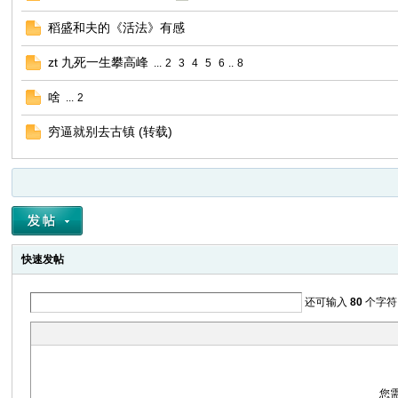
稻盛和夫的《活法》有感
zt 九死一生攀高峰
...
2
3
4
5
6
..
8
啥
...
2
穷逼就别去古镇 (转载)
快速发帖
还可输入
80
个字符
您