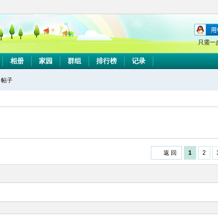
只需一
相册
家园
群组
排行榜
记录
帖子
搜
索
返 回
1
2