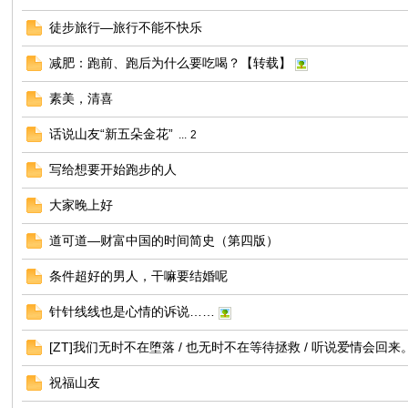
徒步旅行—旅行不能不快乐
减肥：跑前、跑后为什么要吃喝？【转载】
素美，清喜
话说山友“新五朵金花”
...
2
写给想要开始跑步的人
网
大家晚上好
道可道—财富中国的时间简史（第四版）
条件超好的男人，干嘛要结婚呢
针针线线也是心情的诉说……
[ZT]我们无时不在堕落 / 也无时不在等待拯救 / 听说爱情会回来
祝福山友