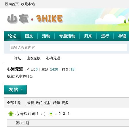
设为首页
收藏本站
论坛
图文
活动
专题活动
归来
远行
导读
论坛
山友副版
心海无涯
心海无涯
今日:
0
|
主题:
1420
|
排名:
18
版主:
八字桥叮当
山
»
›
›
全部主题
最新
热门
热帖
精华
更多
心海欢迎词！：）
...
2
3
4
版块主题