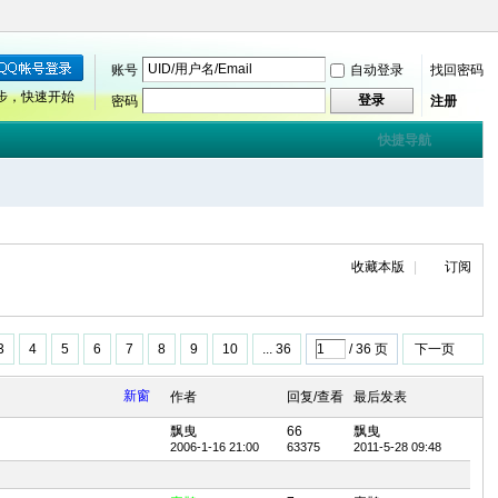
账号
自动登录
找回密码
步，快速开始
登录
密码
注册
快捷导航
收藏本版
|
订阅
3
4
5
6
7
8
9
10
... 36
/ 36 页
下一页
新窗
作者
回复/查看
最后发表
飘曳
66
飘曳
2006-1-16 21:00
63375
2011-5-28 09:48