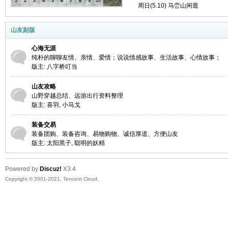
1
2
3
4
5
6
7
8
9
10
周日(5.10) 马峦山闲逛
友
山友副版
心海无涯
纯朴的聊聊友情、亲情、爱情；说说情感故事、生活故事、心情故事；
版主:
八字桥叮当
山友攻略
山野穿越总结、远游出行资料整理
版主:
喜羽
,
小马戈
户
装备交易
装备团购、装备咨询、易物购物、诚信厚道、方便山友
版主:
太阳黑子
,
聪明的妖精
Powered by
Discuz!
X3.4
Copyright © 2001-2021, Tencent Cloud.
外