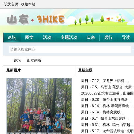
设为首页
收藏本站
论坛
图文
活动
专题活动
归来
远行
导读
论坛
山友副版
最新图片
最新主题
周日（7.12）罗龙界上梧桐 ...
山
»
›
周日（7.5）马峦山-茶溪谷-大康 ..
20260627正坑右支溯溪，山路回溪 
周日（6.28）阳台山溪谷消暑 ...
周日（6.14）梅林-塘朗窝囊线 ...
周日（6.14）梅林窝囊线 ...
周日（6.7）阳台山东西穿越 ...
周日（5.31）梅林--鸡公山穿越 ...
周日（5.17）龙华茜坑绿道--光明 .