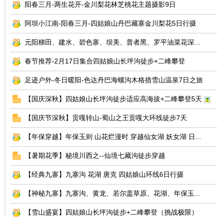
阳春三月-两生花开-金川梨花林芝桃花主题摄影9日
阿坝小江南-阳春三月-四姑娘山丹巴藏寨金川梨花5日行摄
元阳梯田、建水、碧色寨、坝美、普者黑、罗平油菜花深...
春节推荐-2月17日集合四姑娘山长坪沟徒步+二峰攀登
足迹户外-冬日暖阳-色达丹巴海螺沟木格措雪山温泉7日之旅
网
【国庆深秋】四姑娘山长坪沟徒步适应高海拔+二峰攀登5天
【国庆节深秋】贡嘎转山-蜀山之王贡嘎大环线徒步7天
【年保穿越】年保玉则 山花烂漫时 穿越仙女湖 妖女湖 日...
【暑期花季】秘境川西之--仙境七藏沟徒步穿越
【经典九寨】九寨沟 花湖 唐克 四姑娘山环线6日行摄
【神秘九寨】九寨沟、黄龙、若尔盖草原、花湖、年保玉...
【雪山盛宴】四姑娘山长坪沟徒步+二峰攀登（挑战极限）