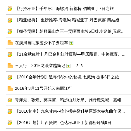
【行摄稻亚】千年冰川海螺沟 新都桥 稻城亚丁7日之旅
【稻亚经典】 重磅推荐-海螺沟 稻城亚丁 丹巴藏寨 四姑娘...
【朝圣贡嘎】朝拜蜀山之王—贡嘎西南坡5日徒步穿越(无露...
在漠河自助旅游少不了要租车
【11金秋红叶】丹巴金川红叶摄影—甲居藏寨、中路藏寨、...
三人行—2016龙眼穿越简记
...
2
3
【2016全年计划】追寻传说中的秘境 七藏沟 徒步6日之旅
2016年3月11号开始云南丽江行
青海湖、敦煌、莫高窟、鸣沙山月牙泉、雅丹魔鬼城、嘉峪
【2016甘南】九色甘南--拉卜楞寺桑科草原郎木寺九曲年保...
【2016计划】川西摄旅--色达稻城亚丁新都桥环线9日