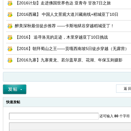
【2016计划】走进佛国世界色达 亚青寺 甘孜7日之旅
【2016西藏】 中国人文景观大道川藏南线+稻城亚丁10日
醉美深秋最佳徒步推荐 ——卡斯地狱谷穿越稻城亚丁！
【2016】 追寻洛克的足迹，木里穿越亚丁10日挑战
【2016】朝拜蜀山之王——贡嘎西南坡5日徒步穿越（无露营）
【2016九寨】九寨黄龙、若尔盖草原、花湖、年保玉则摄影
返 
快速发帖
还可输入
80
个字符