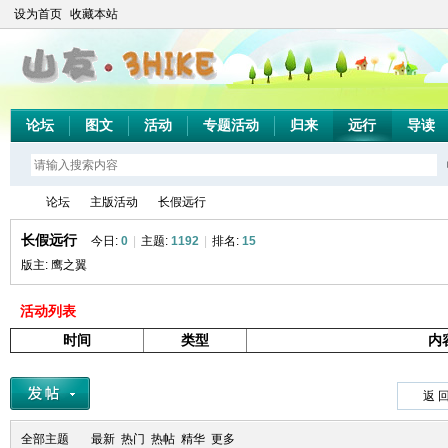
设为首页
收藏本站
论坛
图文
活动
专题活动
归来
远行
导读
论坛
主版活动
长假远行
长假远行
今日:
0
|
主题:
1192
|
排名:
15
版主:
鹰之翼
山
»
›
›
活动列表
时间
类型
内
返 
全部主题
最新
热门
热帖
精华
更多