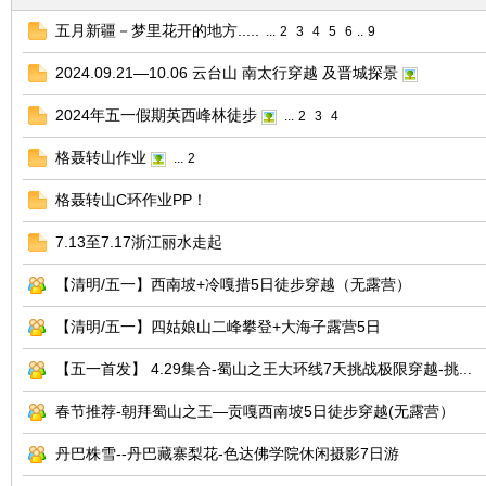
五月新疆－梦里花开的地方.....
...
2
3
4
5
6
..
9
友
2024.09.21—10.06 云台山 南太行穿越 及晋城探景
2024年五一假期英西峰林徒步
...
2
3
4
格聂转山作业
...
2
格聂转山C环作业PP！
7.13至7.17浙江丽水走起
户
【清明/五一】西南坡+冷嘎措5日徒步穿越（无露营）
【清明/五一】四姑娘山二峰攀登+大海子露营5日
【五一首发】 4.29集合-蜀山之王大环线7天挑战极限穿越-挑...
春节推荐-朝拜蜀山之王—贡嘎西南坡5日徒步穿越(无露营）
丹巴株雪--丹巴藏寨梨花-色达佛学院休闲摄影7日游
外