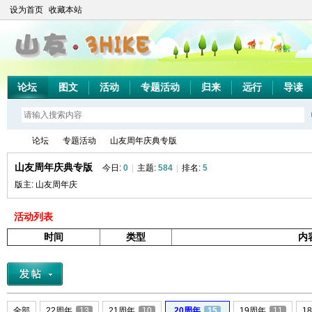
设为首页
收藏本站
论坛
图文
活动
专题活动
归来
远行
导读
论坛
专题活动
山友周年庆典专版
山友周年庆典专版
今日:
0
|
主题:
584
|
排名:
5
版主:
山友周年庆
山
»
›
›
活动列表
时间
类型
内
全部
22周年
13
21周年
10
20周年
15
19周年
11
1