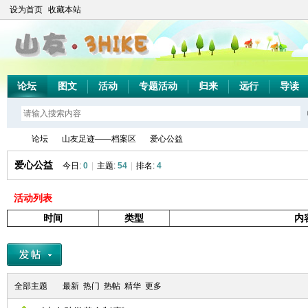
设为首页
收藏本站
论坛
图文
活动
专题活动
归来
远行
导读
论坛
山友足迹——档案区
爱心公益
爱心公益
今日:
0
|
主题:
54
|
排名:
4
活动列表
山
»
›
›
时间
类型
内
全部主题
最新
热门
热帖
精华
更多