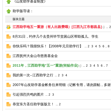
《山友助学基金制度》
友
助学版导读：
版块主题
江西助学地五一重游（有人出路费哦）[江西九江市都昌县]
...
2
8月31日，约伴几个去贵州毕节贫困山区帮助孤儿、学生
你快乐吗？我很快乐！【2008年元旦助学行】
...
2
3
4
5
6
..
8
江西抚州大金山寺慈善基金会
户
2011年，江西助学地“五一”重游(转贴作业)
...
2
3
4
5
6
..
7
我的第一次--江西助学之行
...
2
3
4
2007年山友助学基金帐务往来明细（记帐专用，请勿跟帖，多
引起强烈共鸣的图片
...
2
3
恭贺东方圣任助学版版主！
...
2
外