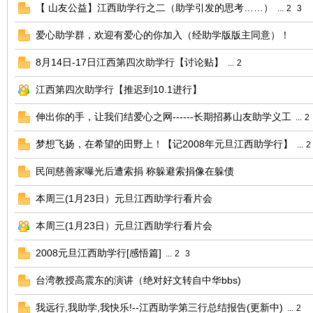
【 山友公益】江西助学行之二（助学引发的思考……）
...
2
3
爱心助学群，欢迎有爱心的你加入（经助学版版主同意）！
8月14日-17日江西第四次助学行【讨论贴】
...
2
江西第四次助学行【推迟到10.1进行】
伸出你的手，让我们结爱心之网------长期招募山友助学义工
...
2
网
梦想飞扬，在希望的田野上！【记2008年元旦江西助学行】
...
2
民间慈善家曝光后遭索捐 称躲避索捐像在躲债
本周三(1月23日）元旦江西助学行看片会
本周三(1月23日）元旦江西助学行看片会
2008元旦江西助学行[感悟篇]
...
2
3
台湾教授高震东的演讲（绝对好文转自中华bbs)
我远行,我助学,我快乐!--江西助学第三行总结报告(更新中)
...
2