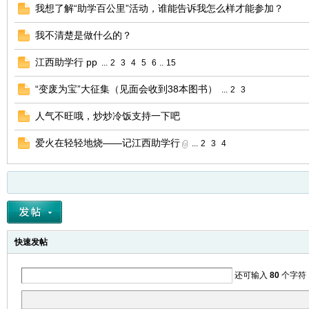
我想了解“助学百公里”活动，谁能告诉我怎么样才能参加？
我不清楚是做什么的？
江西助学行 pp
...
2
3
4
5
6
..
15
“变废为宝”大征集（见面会收到38本图书）
...
2
3
人气不旺哦，炒炒冷饭支持一下吧
爱火在轻轻地烧——记江西助学行
...
2
3
4
快速发帖
还可输入
80
个字符