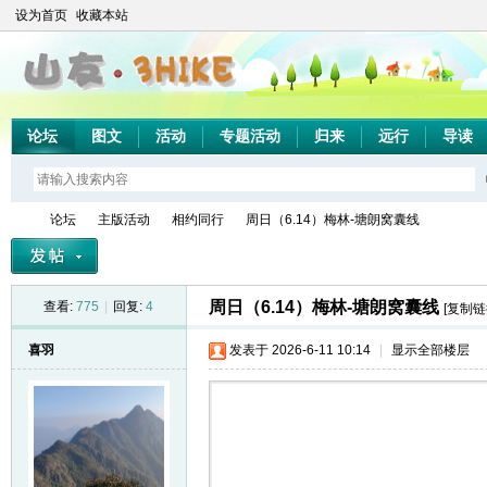
设为首页
收藏本站
论坛
图文
活动
专题活动
归来
远行
导读
论坛
主版活动
相约同行
周日（6.14）梅林-塘朗窝囊线
周日（6.14）梅林-塘朗窝囊线
查看:
775
|
回复:
4
[复制链
山
»
›
›
›
喜羽
发表于 2026-6-11 10:14
|
显示全部楼层