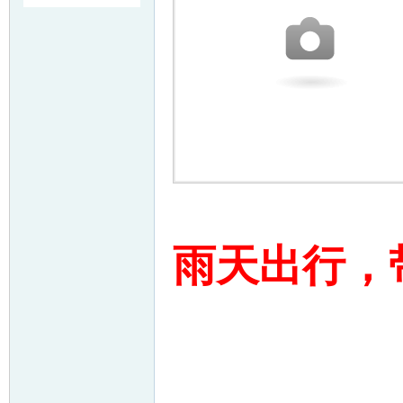
友
户
雨天出行，
外