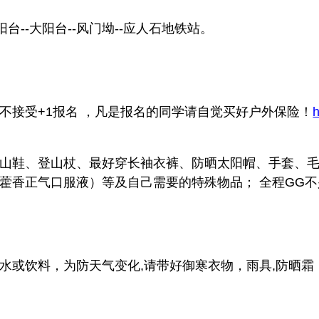
台--大阳台--风门坳--应人石地铁站。
不接受+1报名 ，凡是报名的同学请自觉买好户外保险！
h
山鞋、登山杖、最好穿长袖衣裤、防晒太阳帽、手套、
藿香正气口服液）等及自己需要的特殊物品； 全程GG不少
水或饮料，为防天气变化,请带好御寒衣物，雨具,防晒霜