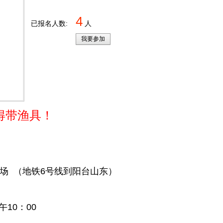
4
已报名人数:
人
我要参加
得带渔具！
场 （地铁6号线到阳台山东）
午10：00