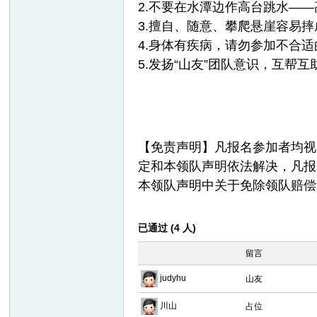
2.不要在水潭边作高台跳水—
3.擅自、随意、攀爬悬崖容易
4.身体有疾病，请勿参加不合
5.发扬“山友”团队意识，互
【免责声明】凡报名参加者均视
定和本领队声明依法解决，凡报
本领队声明中关于免除领队赔偿
已通过 (4 人)
留言
judyhu
山友
川山
占位