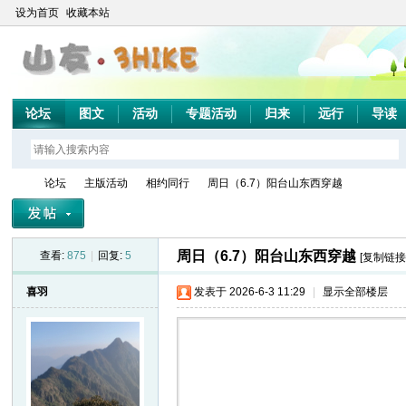
设为首页
收藏本站
论坛
图文
活动
专题活动
归来
远行
导读
论坛
主版活动
相约同行
周日（6.7）阳台山东西穿越
周日（6.7）阳台山东西穿越
查看:
875
|
回复:
5
[复制链接
山
»
›
›
›
喜羽
发表于 2026-6-3 11:29
|
显示全部楼层