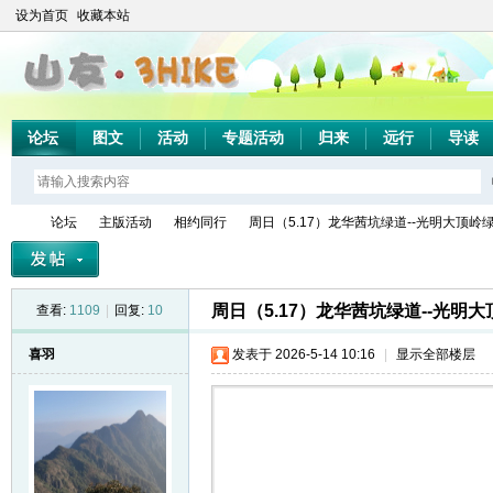
设为首页
收藏本站
论坛
图文
活动
专题活动
归来
远行
导读
论坛
主版活动
相约同行
周日（5.17）龙华茜坑绿道--光明大顶岭绿道
周日（5.17）龙华茜坑绿道--光明
查看:
1109
|
回复:
10
山
»
›
›
›
喜羽
发表于 2026-5-14 10:16
|
显示全部楼层