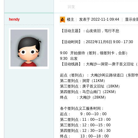
回复
hendy
楼主
|
发表于 2022-11-1 09:44
|
显示全
【活动主题】：山友依旧，笃行不怠
【活动时间】：2022年11月6日 9:00 - 17:30
9:00 开始接待（签到，领签到卡，合影）
9:30 出发
网
【活动线路】：大梅沙—洞背—庚子首义旧址（
起点（签到点）： 大梅沙闲云路绿道口（东部华
第二签到点：洞背（11KM）
第三签到点：庚子首义旧址（18KM）
第四签到点：马峦山南门（22KM）
终点 ：大梅沙（28KM）
各个签到点义工服务时间：
起点： 9：00---10：00
第二签到点：11：00---13：00
第三签到点：12：00---15：00
第四签到点：12：30---16：30
终点： 13：00---18：00