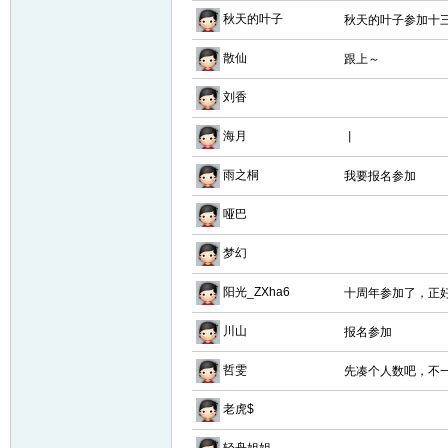
秋天的叶子
秋天的叶子参加十
散仙
跟上～
刘香
海月
丨
雨之桐
我要报名参加
哑巴
梦幻
阳光_ZXha6
十周年参加了，正
川山
报名参加
哲雯
先凑个人数吧，不
老虎$