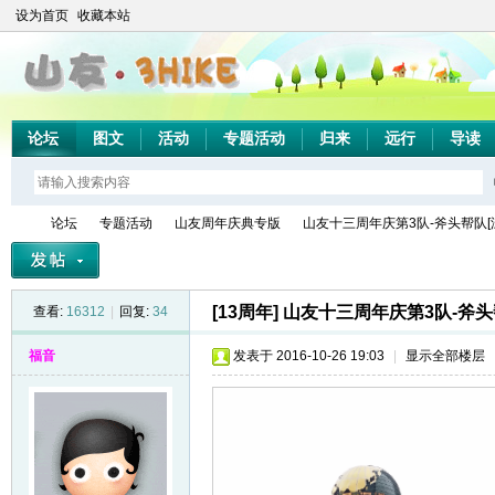
设为首页
收藏本站
论坛
图文
活动
专题活动
归来
远行
导读
论坛
专题活动
山友周年庆典专版
山友十三周年庆第3队-斧头帮队[
[13周年]
山友十三周年庆第3队-斧头
查看:
16312
|
回复:
34
山
»
›
›
›
福音
发表于 2016-10-26 19:03
|
显示全部楼层