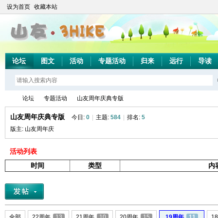
设为首页
收藏本站
论坛
图文
活动
专题活动
归来
远行
导读
论坛
专题活动
山友周年庆典专版
山友周年庆典专版
今日:
0
|
主题:
584
|
排名:
5
版主:
山友周年庆
山
»
›
›
活动列表
时间
类型
内
全部
22周年
13
21周年
10
20周年
15
19周年
11
1