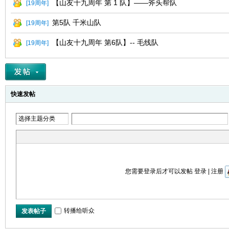
【山友十九周年 第 1 队】——斧头帮队
[
19周年
]
第5队 千米山队
[
19周年
]
【山友十九周年 第6队】-- 毛线队
[
19周年
]
快速发帖
网
选择主题分类
您需要登录后才可以发帖
登录
|
注册
转播给听众
发表帖子