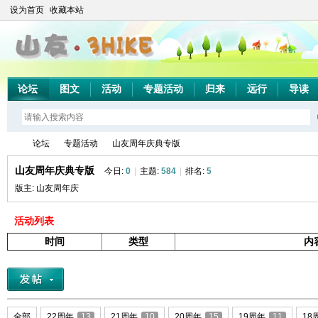
设为首页
收藏本站
论坛
图文
活动
专题活动
归来
远行
导读
论坛
专题活动
山友周年庆典专版
山友周年庆典专版
今日:
0
|
主题:
584
|
排名:
5
版主:
山友周年庆
山
»
›
›
活动列表
时间
类型
内
全部
22周年
13
21周年
10
20周年
15
19周年
11
18