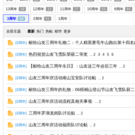
13周年
18
12周年
12
11周年
27
10周年
53
9周年
81
友
3周年
14
2周年
41
1周年
全部主题
最新
热门
热帖
精华
更多
献给山友三周年礼物二：个人精英赛毛牛山跑出第十四名
[
3周年
]
热烈祝贺山友飞雪队荣获二等奖
[
3周年
]
...
2
3
4
5
6
【献给山友三周年生日】：山友这三年@后三年
[
3周年
]
...
2
户
山友三周年庆活动南山宝安队讨论帖
[
3周年
]
...
2
献给山友三周年的礼物：06梧桐山登山节山友飞雪队获
[
3周年
]
山友三周年庆活动流程及相关事项:
[
3周年
]
...
2
三周年罗湖龙岗队讨论贴
[
3周年
]
...
2
山友三周年庆活动福田队讨论帖
[
3周年
]
...
2
外