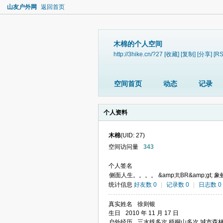
山友户外网
返回首页
木棉的个人空间
http://3hike.cn/?27
[收藏]
[复制]
[分享]
[RS
空间首页
动态
记录
个人资料
木棉
(UID: 27)
空间访问量
343
个人签名
侧面人生。。。。 &amp;lt;BR&amp;g
统计信息
好友数 0
|
记录数 0
|
日志数 0
真实姓名
徐则银
生日
2010 年 11 月 17 日
户外经历
三水线多次 梧桐山多次 城市森