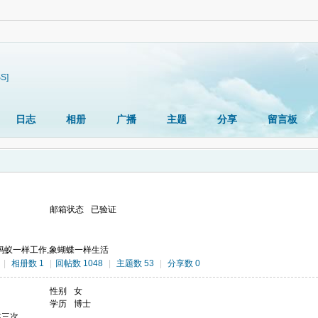
S]
日志
相册
广播
主题
分享
留言板
邮箱状态
已验证
t; 象蚂蚁一样工作,象蝴蝶一样生活
|
相册数 1
|
回帖数 1048
|
主题数 53
|
分享数 0
性别
女
学历
博士
林三次