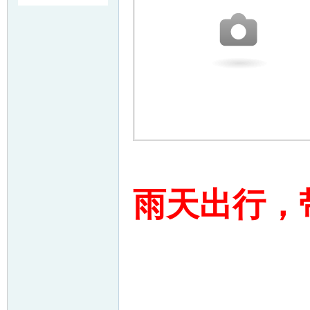
友
户
雨天出行，
外