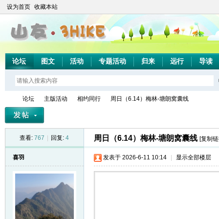
设为首页
收藏本站
论坛
图文
活动
专题活动
归来
远行
导读
论坛
主版活动
相约同行
周日（6.14）梅林-塘朗窝囊线
周日（6.14）梅林-塘朗窝囊线
查看:
767
|
回复:
4
[复制链
山
»
›
›
›
喜羽
发表于 2026-6-11 10:14
|
显示全部楼层