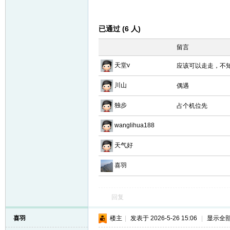
已通过 (6 人)
留言
天堂v
应该可以走走，不
川山
偶遇
独步
占个机位先
wanglihua188
天气好
喜羽
回复
喜羽
楼主
|
发表于 2026-5-26 15:06
|
显示全