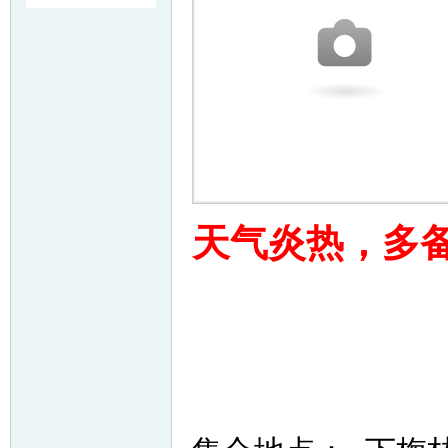
友
天气炎热，多
户
外