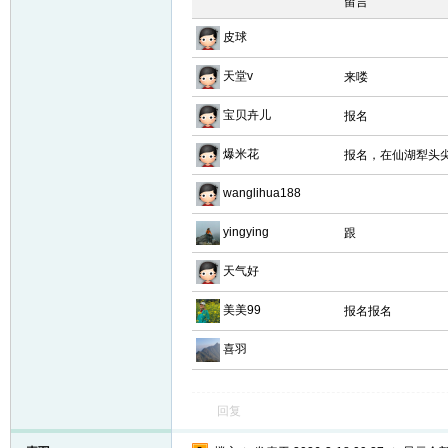
留言
皮球
天堂v
来喽
宝贝卉儿
报名
爆米花
报名，在仙湖犁头
wanglihua188
yingying
跟
天气好
美美99
报名报名
喜羽
回复