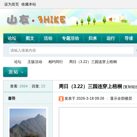
设为首页
收藏本站
论坛
图文
活动
专题活动
归来
远行
导读
论坛
主版活动
相约同行
周日（3.22）三园连穿上梧桐
周日（3.22）三园连穿上梧桐
查看:
1664
|
回复:
15
[复制链接
山
»
›
›
›
喜羽
发表于 2026-3-18 09:26
|
显示全部楼层