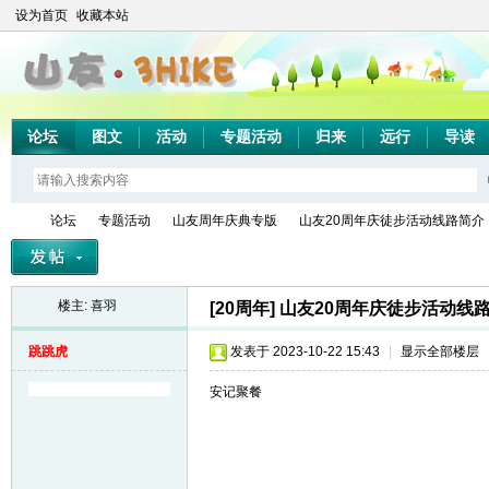
设为首页
收藏本站
论坛
图文
活动
专题活动
归来
远行
导读
论坛
专题活动
山友周年庆典专版
山友20周年庆徒步活动线路简介
楼主:
喜羽
[20周年]
山友20周年庆徒步活动线
山
»
›
›
›
跳跳虎
发表于 2023-10-22 15:43
|
显示全部楼层
安记聚餐