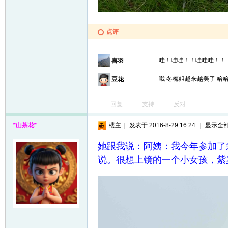
点评
哇！哇哇！！哇哇哇！
喜羽
哦 冬梅姐越来越美了 哈
豆花
回复
支持
反对
*山茶花*
楼主
|
发表于 2016-8-29 16:24
|
显示全
她跟我说：阿姨：我今年参加了
说。很想上镜的一个小女孩，紫