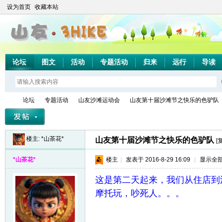
设为首页
收藏本站
论坛
图文
活动
专题活动
归来
远行
导读
论坛
专题活动
山友沙滩运动会
山友第十届沙滩节之快乐的色驴队
楼主:
*山茶花*
山友第十届沙滩节之快乐的色驴队
[
山
»
›
›
›
*山茶花*
楼主
|
发表于 2016-8-29 16:09
|
显示全
这是第二天起来，我们从住店到
摩托玩，吵死人。。。