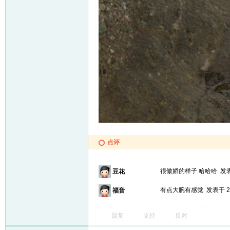
点评
很傲娇的样子 哈哈哈
发表
豆花
有点大腕有感觉
发表于 20
福音
回复
支持
反对