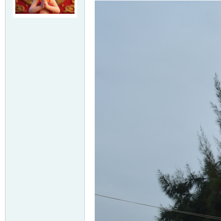
友
户
外