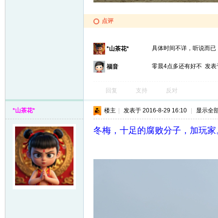
点评
具体时间不详，听说而
*山茶花*
零晨4点多还有好不
发表于
福音
回复
支持
反对
*山茶花*
楼主
|
发表于 2016-8-29 16:10
|
显示全
冬梅，十足的腐败分子，加玩家