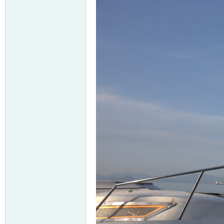
友
户
外