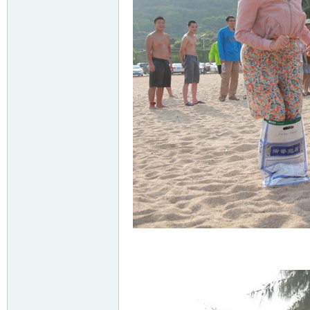
回复
支持
反对
john
楼主
|
发表于 2014-8-19 20:54
|
显示全
比赛