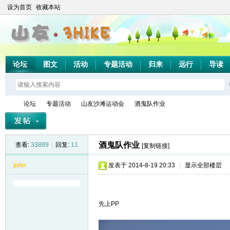
设为首页
收藏本站
论坛
图文
活动
专题活动
归来
远行
导读
论坛
专题活动
山友沙滩运动会
酒鬼队作业
酒鬼队作业
查看:
33889
|
回复:
11
[复制链接]
山
»
›
›
›
john
发表于 2014-8-19 20:33
|
显示全部楼层
先上PP