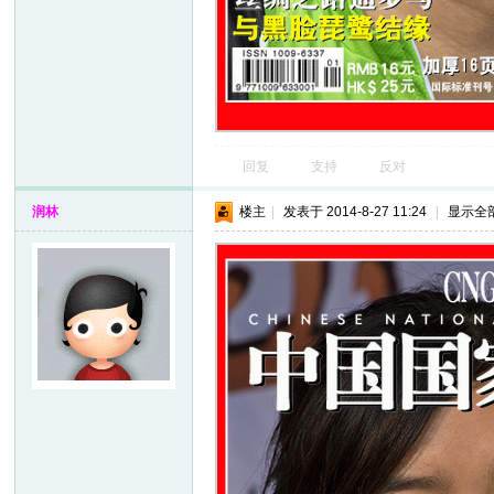
回复
支持
反对
网
润林
楼主
|
发表于 2014-8-27 11:24
|
显示全