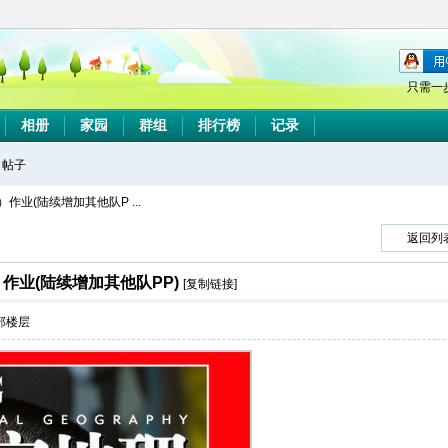
只需一
相册
家园
群组
排行榜
记录
帖子
搜
业(陆续增加其他队P ...
返回列
索
作业(陆续增加其他队PP)
[复制链接]
部楼层