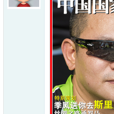
友
户
外