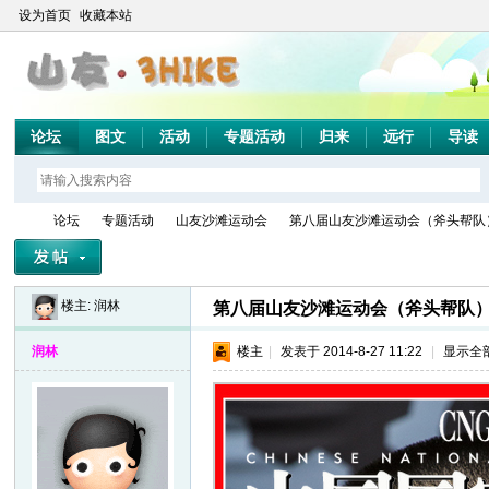
设为首页
收藏本站
论坛
图文
活动
专题活动
归来
远行
导读
论坛
专题活动
山友沙滩运动会
第八届山友沙滩运动会（斧头帮队）作
楼主:
润林
第八届山友沙滩运动会（斧头帮队）
山
»
›
›
›
润林
楼主
|
发表于 2014-8-27 11:22
|
显示全