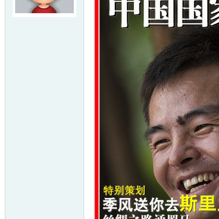
友
户
外