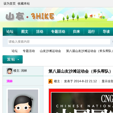
设为首页
收藏本站
论坛
图文
活动
专题活动
归来
远行
导读
论坛
专题活动
山友沙滩运动会
第八届山友沙滩运动会（斧头帮队）作
楼主:
润林
第八届山友沙滩运动会（斧头帮队）作
山
»
›
›
›
润林
楼主
|
发表于 2014-8-22 21:12
|
显示全