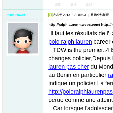
回复
支持
反对
mlamovk265
发表于 2013-7-22 09:03
|
显示全部楼层
http://ralphlaurenn.webs.com/ http://
"Il faut les résultats de 
polo ralph lauren
career o
TDW is the premier..4 666
changes policier,Depuis l
lauren pas cher
du Monde.
au Bénin en particulier
r
indique un policier La fe
http://poloralphlaurenp
perue comme une atteinte
Car lorsque l'adolescent 