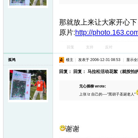
那就放上来让大家开心下
原片:
http://photo.163.c
回复
支持
反对
网
孤鸿
楼主
|
发表于 2006-12-31 08:53
|
显示全
回复： 回复： 马拉松活动花絮（就按拍
无心插柳 wrote:
上张 lz 自己的----"黑胡子圣诞老人"
谢谢