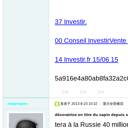
37 Investir.
00 Conseil InvestirVente p
14 Investir.fr 15/06 15
5a916e4a80ab8fa32a2c
回复
支持
反对
zwqlymgoev
发表于 2013-8-23 10:32
|
显示全部楼层
décoratrice en titre du sapin depuis 
tera à la Russie 40 millio