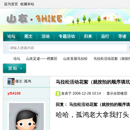
设为首页
收藏本站
论坛
图文
活动
专题活动
归来
远行
导读
论坛
山友足迹——档案区
山友首届马拉松
马拉松活动花絮（就按拍的
楼主:
孤鸿
马拉松活动花絮（就按拍的顺序填坑
山
»
›
›
›
yi54108
发表于 2006-12-28 10:14
|
显示全部楼层
回复： 马拉松活动花絮（就按拍的顺序
哈哈，孤鸿老大拿我打头