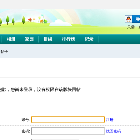
只需一
相册
家园
群组
排行榜
记录
帖子
搜
索
抱歉，您尚未登录，没有权限在该版块回帖
账号:
注册
密码:
找回密码