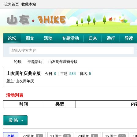
设为首页
收藏本站
论坛
图文
活动
专题活动
归来
远行
导读
论坛
专题活动
山友周年庆典专版
山友周年庆典专版
今日:
0
|
主题:
584
|
排名:
5
版主:
山友周年庆
山
»
›
›
活动列表
时间
类型
内
全部
22周年
13
21周年
10
20周年
15
19周年
11
1