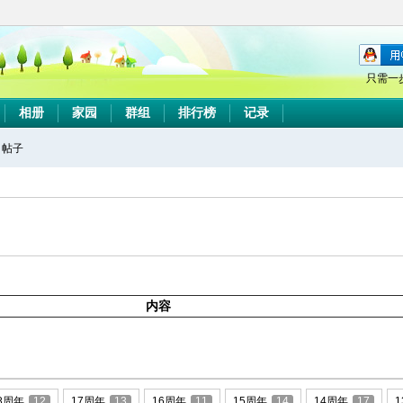
只需一
相册
家园
群组
排行榜
记录
帖子
搜
索
内容
8周年
12
17周年
13
16周年
11
15周年
14
14周年
17