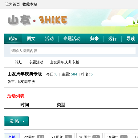
设为首页
收藏本站
论坛
图文
活动
专题活动
归来
远行
导读
论坛
专题活动
山友周年庆典专版
山友周年庆典专版
今日:
0
|
主题:
584
|
排名:
5
版主:
山友周年庆
山
»
›
›
活动列表
时间
类型
全部
22周年
13
21周年
10
20周年
15
19周年
11
1