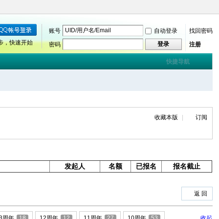
账号
自动登录
找回密码
步，快速开始
登录
密码
注册
快捷导航
收藏本版
|
订阅
发起人
名额
已报名
报名截止
返 回
13周年
18
12周年
12
11周年
27
10周年
53
收起