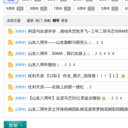
9周年
81
8周年
81
7周年
14
6周年
20
5周年
63
4
友
全部主题
最新
热门
热帖
精华
更多
闲适与自虐并存，感动共悲怆齐飞--三年二班马峦50KM
[
8周年
]
山友八周年——山友旗帜与那些人
[
8周年
]
...
2
3
山友八周年，50KM，我们在路上
[
8周年
]
...
2
3
4
5
6
山友八周年随拍
[
8周年
]
...
2
3
4
户
杖剑天涯 【12队】 作业_图片_说情感！！！【 1 】
[
8周年
]
.
仗剑天涯——在路上的那一缕红
[
8周年
]
...
2
【山友八周年】走进马峦50公里徒步随拍
[
8周年
]
...
2
3
4
山友二周年庆之环保梧桐四队桃花源里梦桃花精彩回顾
[
2周年
]
外